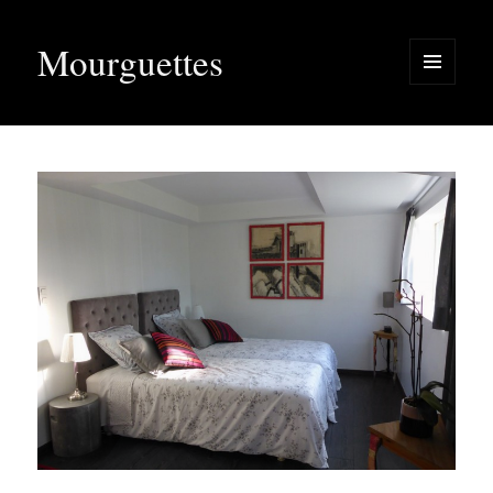
Mourguettes
MENU
ET
WIDGETS